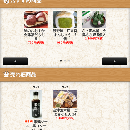
おすすめ商品
餡のおおすか
熊野屋 紅立葵
ささ姫本舗 会
お菓子のヤ
会津ぼだもぢ
まんじゅう 6
津ささ姫 5個入
チ 和菓子職
5
個
1,300円(内税)
1,900円(内
750円(内税)
960円(内税)
<
>
売れ筋商品
No.1
No.2
会津荒木屋 ご
まみそせん 24
1,450円(内税)
串鶴ソー
ス 黒（ソー
ス） 18