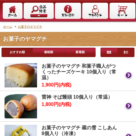
ホーム
>
お菓子のヤマグチ
お菓子のヤマグチ
おすすめ順
価格順
新着順
お菓子のヤマグチ 和菓子職人がつ
くったチーズケーキ 10個入り（常
温）
1,900円(内税)
雷神 そば饅頭 10個入り（常温）
1,800円(内税)
お菓子のヤマグチ 蔵の雪 こしあん
8個入り（冷凍）