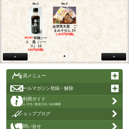
No.1
No.2
会津荒木屋 ご
まみそせん 24
1,450円(内税)
串鶴ソー
ス 黒（ソー
ス） 18
540円(内税)
<
>
会員メニュー
メールマガジン登録・解除
ご利用ガイド
支払い方法 / 配送方法 / 会社概要
ショップブログ
お問い合せ