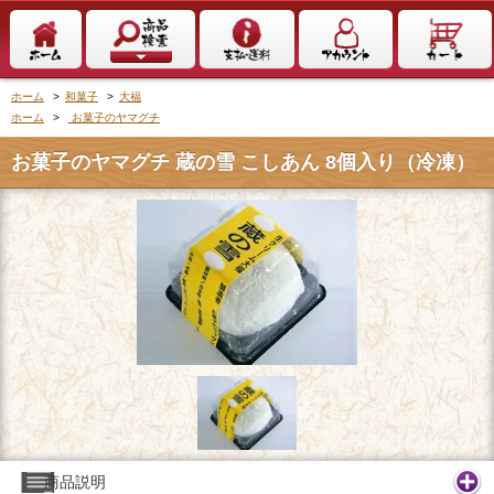
ホーム
>
和菓子
>
大福
ホーム
>
お菓子のヤマグチ
お菓子のヤマグチ 蔵の雪 こしあん 8個入り（冷凍）
商品説明