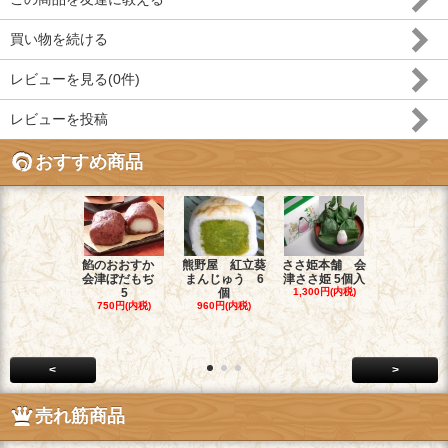
買い物を続ける
レビューを見る(0件)
レビューを投稿
おすすめ商品
餡のおおすか
熊野屋 紅立葵
ささ姫本舗 会
お菓子のヤ
会津ぼだもぢ
まんじゅう 6
津ささ姫 5個入
チ 和菓子職
5
個
1,300円(内税)
1,900円(内
750円(内税)
960円(内税)
<
>
売れ筋商品