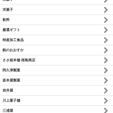
洋菓子
飲料
厳選ギフト
特産加工食品
餡のおおすか
ささ姫本舗 桜島商店
阿久津製菓
坂本屋製菓
岩井屋
川上菓子舗
三浦屋