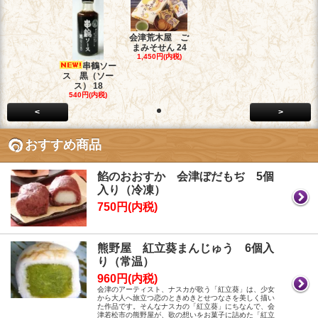
会津荒木屋 ご
まみそせん 24
1,450円(内税)
串鶴ソー
ス 黒（ソー
ス） 18
540円(内税)
<
>
おすすめ商品
餡のおおすか 会津ぼだもぢ 5個
入り（冷凍）
750円(内税)
熊野屋 紅立葵まんじゅう 6個入
り（常温）
960円(内税)
会津のアーティスト、ナスカが歌う「紅立葵」は、少女
から大人へ旅立つ恋のときめきとせつなさを美しく描い
た作品です。そんなナスカの「紅立葵」にちなんで、会
津若松市の熊野屋が、歌の想いをお菓子に詰めた「紅立