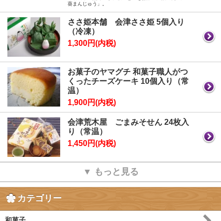
葵まんじゅう」。
ささ姫本舗 会津ささ姫 5個入り
（冷凍）
1,300円(内税)
お菓子のヤマグチ 和菓子職人がつ
くったチーズケーキ 10個入り（常
温）
1,900円(内税)
会津荒木屋 ごまみそせん 24枚入
り（常温）
1,450円(内税)
▼ もっと見る
カテゴリー
和菓子