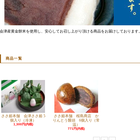
会津産黄金餅米を使用し、安心してお召し上がり頂ける商品をお届けしております
商品一覧
ささ姫本舗 会津ささ姫 5
ささ姫本舗 桜島商店 か
個入り（冷凍）
りんとう饅頭 6個入り（常
1,300円(内税)
温）
771円(内税)