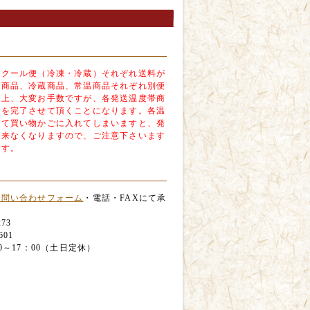
、クール便（冷凍・冷蔵）それぞれ送料が
凍商品、冷蔵商品、常温商品それぞれ別便
合上、大変お手数ですが、各発送温度帯商
物を完了させて頂くことになります。各温
めて買い物かごに入れてしまいますと、発
出来なくなりますので、ご注意下さいます
ます。
お問い合わせフォーム
・電話・FAXにて承
273
601
0～17：00（土日定休）