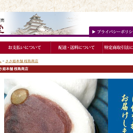
ム
>
ささ姫本舗 桜島商店
さ姫本舗 桜島商店