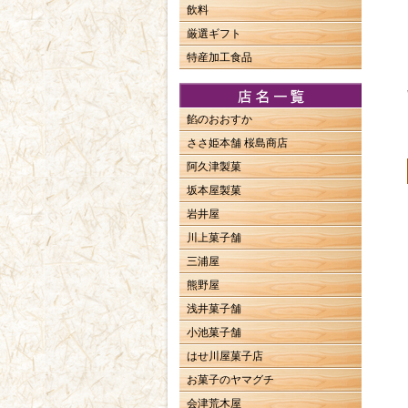
飲料
厳選ギフト
特産加工食品
餡のおおすか
ささ姫本舗 桜島商店
阿久津製菓
坂本屋製菓
岩井屋
川上菓子舗
三浦屋
熊野屋
浅井菓子舗
小池菓子舗
はせ川屋菓子店
お菓子のヤマグチ
会津荒木屋