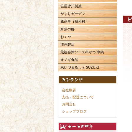
笹屋皆川製菓
がぶりガーデン
森商事（昭和村）
米夢の郷
おくや
澤井鯉店
元祖会津ソース串かつ 串鶴
オノギ食品
あいづまるしぇ SUZUKI
会社概要
支払・配送について
お問合せ
ショップブログ