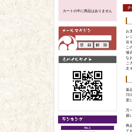
ク
カートの中に商品はありません
お
レ
込
こ
場
な
ご
文
返
T
受
万
届
商
No.1
て