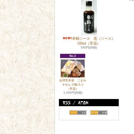
串鶴ソース 黒（ソース）
180ml（常温）
540円(内税)
No.2
会津荒木屋 ごまみ
そせん 24枚入り
（常温）
1,450円(内税)