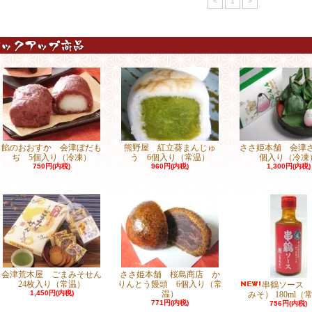
<
1
>
餡のおおすか 会津ぼだも
熊野屋 紅立葵まんじゅ
ささ姫本舗 会津さ
ぢ 5個入り（冷凍）
う 6個入り（常温）
個入り（冷凍
750円(内税)
960円(内税)
1,300円(内税)
会津荒木屋 ごまみそせん
ささ姫本舗 桜島商店 か
24枚入り（常温）
りんとう饅頭 6個入り（常
串鶴ソース 
1,450円(内税)
温）
みそ） 180ml（
771円(内税)
756円(内税)