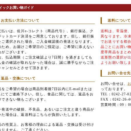
イックお買い物ガイド
お支払い方法について
送料について
支払いは、佐川e-コレクト（商品代引）、銀行振込、ク
送料は、常温便
ジットカード決済をご用意しております。但し、銀行振
異なります。冷
をご選択された場合、ご入金確認後の発送となります。
でお送りする都
のため、お届けご希望日のご指定は、ご希望に添えない
品ごとにお買い
合がございます。
度帯商品をまと
お、払込期限（ご注文確認より7日間）を過ぎましても
送形態の選択が
入金の確認が取れなかった場合は、誠に勝手ながらご注
ようお願い致し
キャンセルとさせて頂きます。
お問い合せ先
返品・交換について
お問い合せは、
品をご希望の場合は商品到着後7日以内にE-mailまたは
っております。
ELにてご連絡下さい。但し、食品に関しては、返品をお
TEL：0242-27-0
けできない物もございます。
FAX：0242-26-4
営業時間：09：0
一発送中の破損、不良品、あるいはご注文と違う商品が
いた場合は、返送料はこちらが負担いたします。
品の性質上、お客様の理由による返品・交換は受け付け
おりません。ご了承ください。