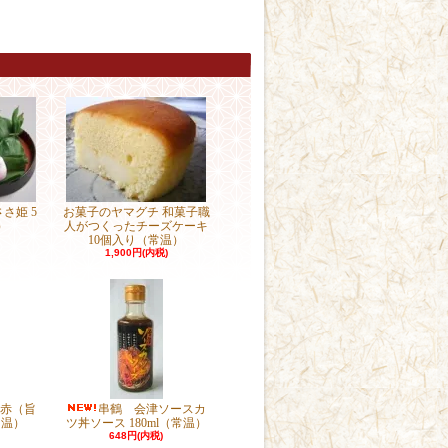
さ姫 5
お菓子のヤマグチ 和菓子職
）
人がつくったチーズケーキ
10個入り（常温）
1,900円(内税)
赤（旨
串鶴 会津ソースカ
常温）
ツ丼ソース 180ml（常温）
648円(内税)