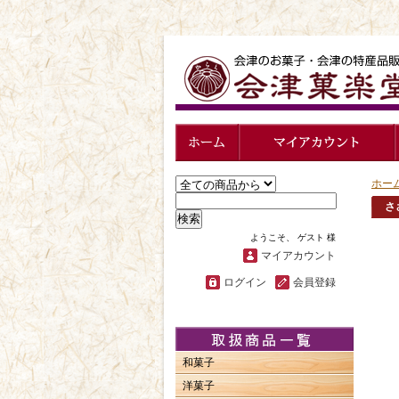
ホー
さ
検索
ようこそ、 ゲスト 様
マイアカウント
ログイン
会員登録
和菓子
洋菓子