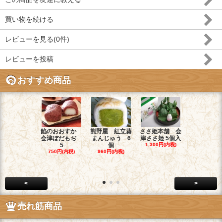
買い物を続ける
レビューを見る(0件)
レビューを投稿
おすすめ商品
餡のおおすか
熊野屋 紅立葵
ささ姫本舗 会
お菓子のヤ
会津ぼだもぢ
まんじゅう 6
津ささ姫 5個入
チ 和菓子職
5
個
1,300円(内税)
1,900円(内
750円(内税)
960円(内税)
<
>
売れ筋商品