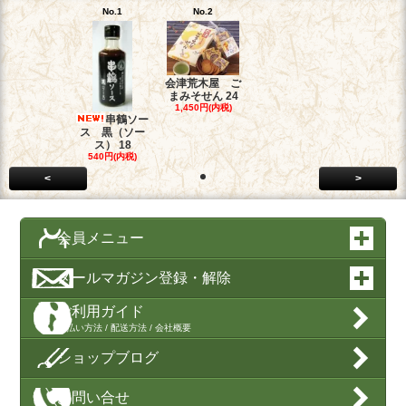
No.1
No.2
会津荒木屋 ご
まみそせん 24
1,450円(内税)
串鶴ソー
ス 黒（ソー
ス） 18
540円(内税)
<
>
会員メニュー
メールマガジン登録・解除
ご利用ガイド
支払い方法 / 配送方法 / 会社概要
ショップブログ
お問い合せ