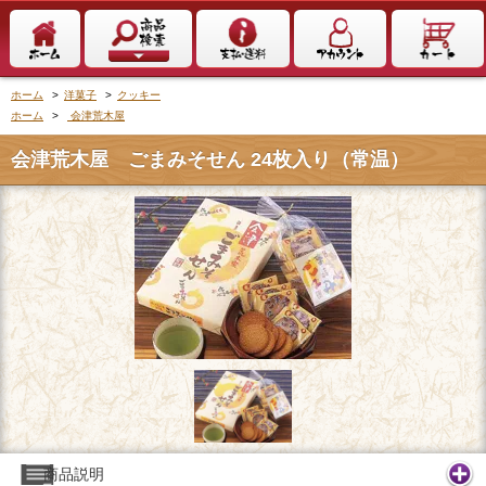
ホーム
>
洋菓子
>
クッキー
ホーム
>
会津荒木屋
会津荒木屋 ごまみそせん 24枚入り（常温）
商品説明