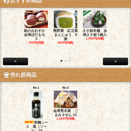
おすすめ商品
餡のおおすか
熊野屋 紅立葵
ささ姫本舗 会
お菓子のヤ
会津ぼだもぢ
まんじゅう 6
津ささ姫 5個入
チ 和菓子職
5
個
1,300円(内税)
1,900円(内
750円(内税)
960円(内税)
<
>
売れ筋商品
No.1
No.2
会津荒木屋 ご
まみそせん 24
1,450円(内税)
串鶴ソー
ス 黒（ソー
ス） 18