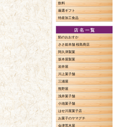
飲料
厳選ギフト
特産加工食品
餡のおおすか
ささ姫本舗 桜島商店
阿久津製菓
坂本屋製菓
岩井屋
川上菓子舗
三浦屋
熊野屋
浅井菓子舗
小池菓子舗
はせ川屋菓子店
お菓子のヤマグチ
会津荒木屋