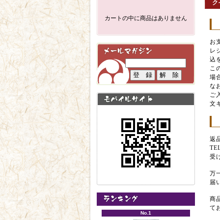
ク
カートの中に商品はありません
お
レ
込
こ
場
な
ご
文
返
T
受
万
届
商
て
No.1