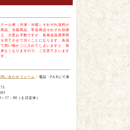
、クール便（冷凍・冷蔵）それぞれ送料が
凍商品、冷蔵商品、常温商品それぞれ別便
合上、大変お手数ですが、各発送温度帯商
物を完了させて頂くことになります。各温
めて買い物かごに入れてしまいますと、発
出来なくなりますので、ご注意下さいます
ます。
お問い合わせフォーム
・電話・FAXにて承
273
601
0～17：00（土日定休）