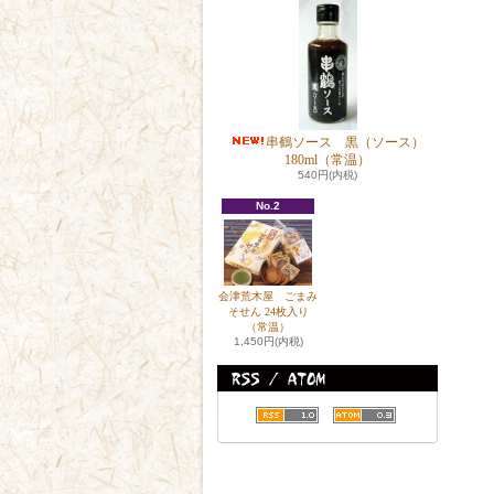
串鶴ソース 黒（ソース）
180ml（常温）
540円(内税)
No.2
会津荒木屋 ごまみ
そせん 24枚入り
（常温）
1,450円(内税)