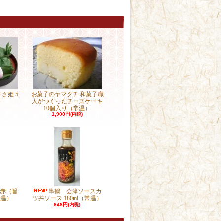
さ姫 5
お菓子のヤマグチ 和菓子職
）
人がつくったチーズケーキ
10個入り（常温）
1,900円(内税)
赤（旨
串鶴 会津ソースカ
常温）
ツ丼ソース 180ml（常温）
648円(内税)