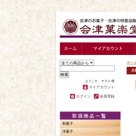
ホー
大
検索
ようこそ、 ゲスト 様
マイアカウント
ログイン
会員登録
和菓子
洋菓子