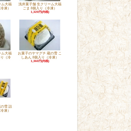
ーム大福
浅井菓子舗 生クリーム大福
（冷凍）
ごま 8個入り（冷凍）
1,320円(内税)
ーム大福
お菓子のヤマグチ 蔵の雪 こ
入り（冷
しあん 8個入り（冷凍）
1,360円(内税)
の雪 詰
（冷凍）