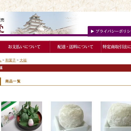
ム
>
和菓子
>
大福
福
商品一覧