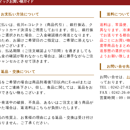
イックお買い物ガイド
お支払い方法について
送料について
支払いは、佐川e-コレクト（商品代引）、銀行振込、ク
送料は、常温便
ジットカード決済をご用意しております。但し、銀行振
異なります。冷
をご選択された場合、ご入金確認後の発送となります。
でお送りする都
のため、お届けご希望日のご指定は、ご希望に添えない
品ごとにお買い
合がございます。
度帯商品をまと
お、払込期限（ご注文確認より7日間）を過ぎましても
送形態の選択が
入金の確認が取れなかった場合は、誠に勝手ながらご注
ようお願い致し
キャンセルとさせて頂きます。
お問い合せ先
返品・交換について
お問い合せは、
品をご希望の場合は商品到着後7日以内にE-mailまたは
っております。
ELにてご連絡下さい。但し、食品に関しては、返品をお
TEL：0242-27-0
けできない物もございます。
FAX：0242-26-4
営業時間：09：0
一発送中の破損、不良品、あるいはご注文と違う商品が
いた場合は、返送料はこちらが負担いたします。
品の性質上、お客様の理由による返品・交換は受け付け
おりません。ご了承ください。