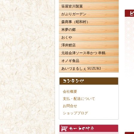
笹屋皆川製菓
がぶりガーデン
森商事（昭和村）
米夢の郷
おくや
澤井鯉店
元祖会津ソース串かつ 串鶴
オノギ食品
あいづまるしぇ SUZUKI
会社概要
支払・配送について
お問合せ
ショップブログ