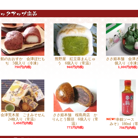
餡のおおすか 会津ぼだも
熊野屋 紅立葵まんじゅ
ささ姫本舗 会津さ
ぢ 5個入り（冷凍）
う 6個入り（常温）
個入り（冷凍
750円(内税)
960円(内税)
1,300円(内税)
会津荒木屋 ごまみそせん
ささ姫本舗 桜島商店 か
24枚入り（常温）
りんとう饅頭 6個入り（常
串鶴ソース 
1,450円(内税)
温）
みそ） 180ml（
771円(内税)
756円(内税)