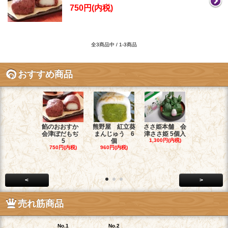
750円(内税)
全3商品中 / 1-3商品
おすすめ商品
餡のおおすか
熊野屋 紅立葵
ささ姫本舗 会
お菓子のヤ
会津ぼだもぢ
まんじゅう 6
津ささ姫 5個入
チ 和菓子職
5
個
1,300円(内税)
1,900円(内
750円(内税)
960円(内税)
<
>
売れ筋商品
No.1
No.2