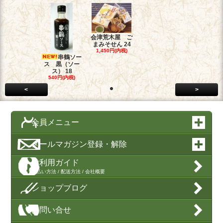
会津荒木屋 ご
まみそせん 24
1,450円(内税)
串鶴ソー
ス 黒（ソー
ス） 18
540円(内税)
<
>
会員メニュー
メールマガジン登録・解除
ご利用ガイド
支払い方法 / 配送方法 / 会社概要
ショップブログ
お問い合せ