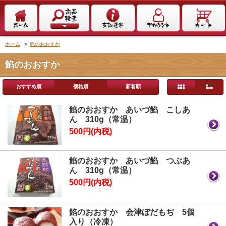
ホーム
>
餡のおおすか
餡のおおすか
おすすめ順
価格順
新着順
餡のおおすか あいづ餡 こしあ
ん 310g（常温）
500円(内税)
餡のおおすか あいづ餡 つぶあ
ん 310g（常温）
500円(内税)
餡のおおすか 会津ぼだもぢ 5個
入り（冷凍）