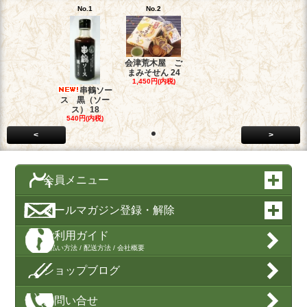
No.1
No.2
会津荒木屋 ご
まみそせん 24
1,450円(内税)
串鶴ソー
ス 黒（ソー
ス） 18
540円(内税)
<
>
会員メニュー
メールマガジン登録・解除
ご利用ガイド
支払い方法 / 配送方法 / 会社概要
ショップブログ
お問い合せ