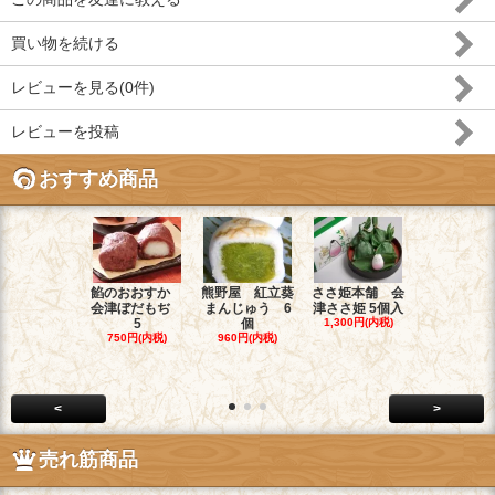
買い物を続ける
レビューを見る(0件)
レビューを投稿
おすすめ商品
餡のおおすか
熊野屋 紅立葵
ささ姫本舗 会
お菓子のヤ
会津ぼだもぢ
まんじゅう 6
津ささ姫 5個入
チ 和菓子職
5
個
1,300円(内税)
1,900円(内
750円(内税)
960円(内税)
<
>
売れ筋商品