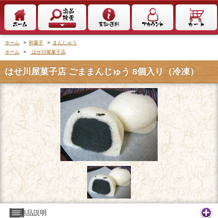
ホーム
>
和菓子
>
まんじゅう
ホーム
>
はせ川屋菓子店
はせ川屋菓子店 ごままんじゅう 8個入り（冷凍）
商品説明