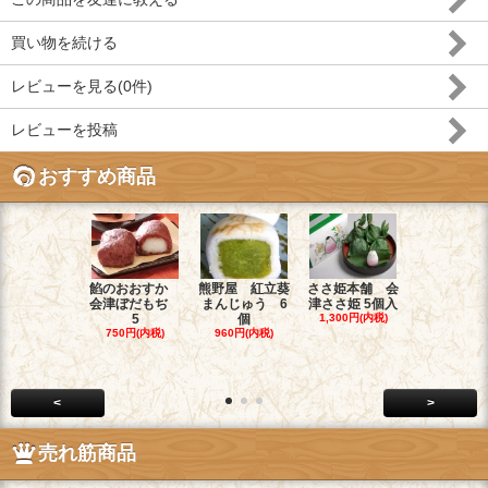
買い物を続ける
レビューを見る(0件)
レビューを投稿
おすすめ商品
餡のおおすか
熊野屋 紅立葵
ささ姫本舗 会
お菓子のヤ
会津ぼだもぢ
まんじゅう 6
津ささ姫 5個入
チ 和菓子職
5
個
1,300円(内税)
1,900円(内
750円(内税)
960円(内税)
<
>
売れ筋商品