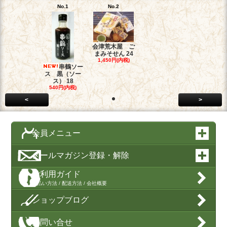
No.1
No.2
会津荒木屋 ご
まみそせん 24
1,450円(内税)
串鶴ソー
ス 黒（ソー
ス） 18
540円(内税)
<
>
会員メニュー
メールマガジン登録・解除
ご利用ガイド
支払い方法 / 配送方法 / 会社概要
ショップブログ
お問い合せ