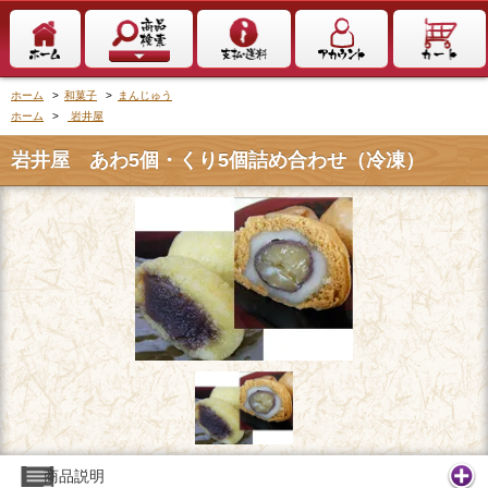
ホーム
>
和菓子
>
まんじゅう
ホーム
>
岩井屋
岩井屋 あわ5個・くり5個詰め合わせ（冷凍）
商品説明